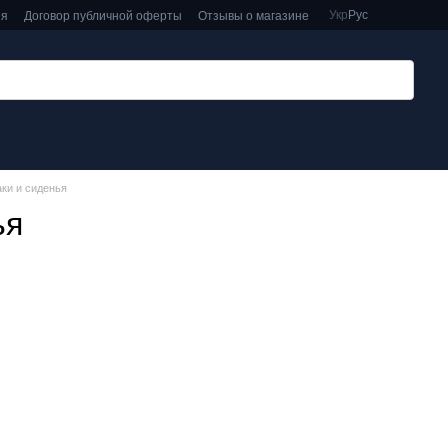
Укр
Рус
ия
Договор публичной оферты
Отзывы о магазине
ки и сиденья
ья