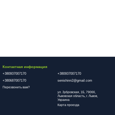
Контактная информация
+380937007170
+380937007170
+380687007170
senishinn2@gmail.com
Перезвонить вам?
ул. Зубровская, 1Б, 79066,
Львовская область, г. Львов,
Украина
Карта проезда