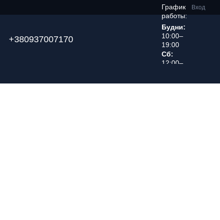
График
Вход
работы:
Будни:
10:00–
+380937007170
19:00
Сб:
12:00–
18:00