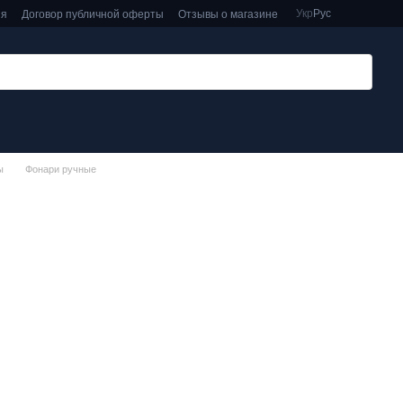
Укр
Рус
ия
Договор публичной оферты
Отзывы о магазине
ы
Фонари ручные