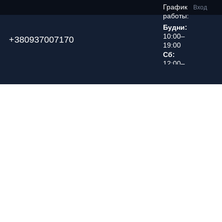
График
Вход
работы:
Будни:
10:00–
+380937007170
19:00
Сб:
12:00–
18:00