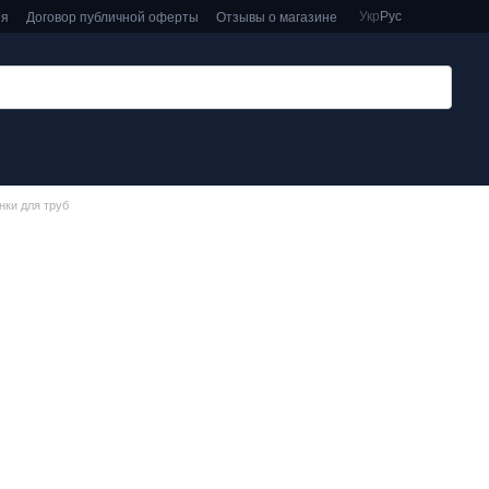
Укр
Рус
ия
Договор публичной оферты
Отзывы о магазине
ки для труб