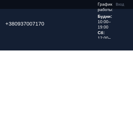
График
Вход
работы:
Будни:
10:00–
+380937007170
19:00
Сб:
12:00–
18:00