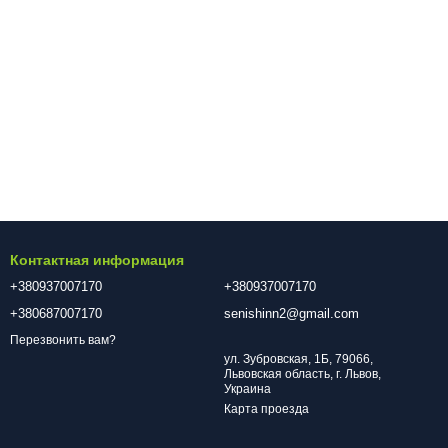
Контактная информация
+380937007170
+380937007170
+380687007170
senishinn2@gmail.com
Перезвонить вам?
ул. Зубровская, 1Б, 79066,
Львовская область, г. Львов,
Украина
Карта проезда