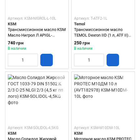
Артикул: KSM-NIGROL-L-10L
Артикул: T-ATF2-1L
KSM
Temol
Трансмиссионное масло KSM
Трансмиссионное масло
Масло Нигрол Л APIGL-
TEMOL Dexron IID (1 л, ATF II)
1SAE140 (10 л) (KSM-NIGROL-
полусинтетическое для АКПП
740 грн
250 грн
L-10L)
(41148)
В наличии
В наличии
Артикул: KSM-SOLIDOL-4,5KG
Артикул: KSM-M10DM-10L
KSM
KSM
Масло Солидол Жировой
Моторное масло KSM PROTEC