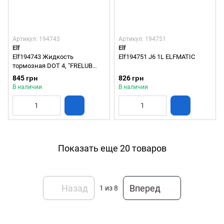
Артикул: 194743
Артикул: 194751
Elf
Elf
Elf194743 Жидкость
Elf194751 J6 1L ELFMATIC
тормозная DOT 4, "FRELUB
650", 1л
845 грн
826 грн
В наличии
В наличии
Показать еще 20 товаров
Назад
Вперед
1
из 8