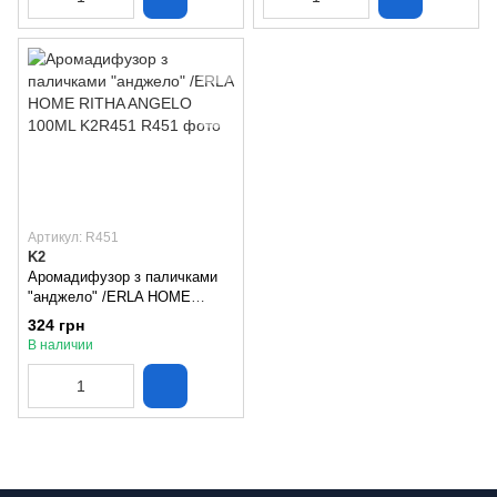
Артикул: R451
K2
Аромадифузор з паличками
"анджело" /ERLA HOME
RITHA ANGELO 100ML
324 грн
K2R451
В наличии