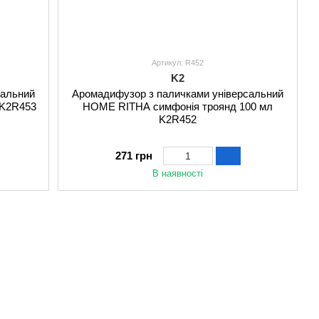
Артикул: R452
K2
сальний
Аромадифузор з паличками універсальний
 K2R453
HOME RITHA симфонія троянд 100 мл
K2R452
271 грн
В наявності