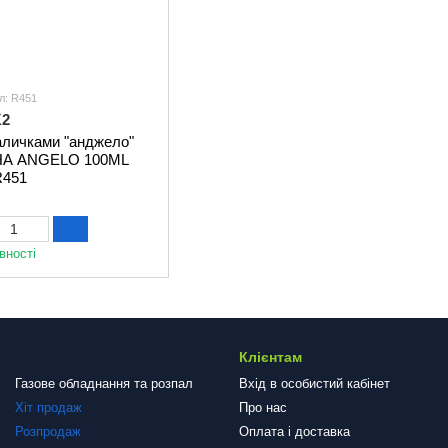
л: R451
K2
аличками "анджело"
HA ANGELO 100ML
R451
вності
Клієнтам
Газове обладнання та розпал
Вхід в особистий кабінет
Хіт продаж
Про нас
Розпродаж
Оплата і доставка