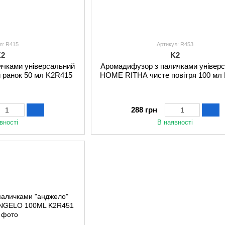
л: R415
Артикул: R453
K2
K2
ичками універсальний
Аромадифузор з паличками універ
ранок 50 мл K2R415
HOME RITHA чисте повітря 100 мл
288 грн
вності
В наявності