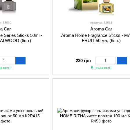
л: 83660
Артикул: 83661
a Car
Aroma Car
 Series Sticks 50ml -
Aroma Home Fragrance Sticks - 
ALWOOD (6шт)
FRUIT 50 мл, (6шт.)
230 грн
вності
В наявності