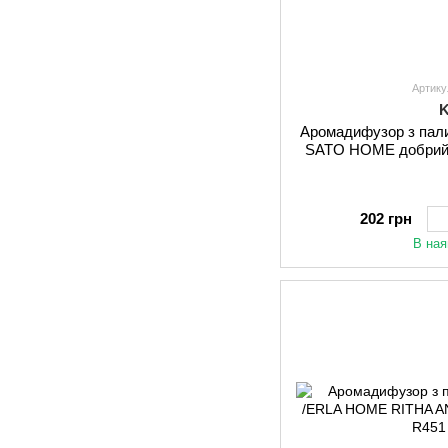
Артику
Аромадифузор з пал
SATO HOME добрий 
202 грн
В ная