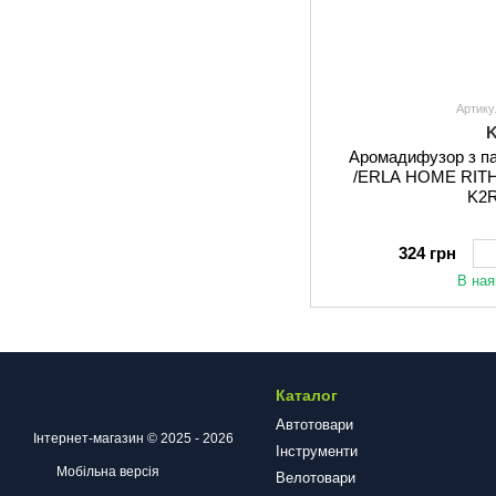
Артику
Аромадифузор з п
/ERLA HOME RIT
K2
324 грн
В ная
Каталог
Автотовари
Інтернет-магазин © 2025 - 2026
Інструменти
Мобільна версія
Велотовари