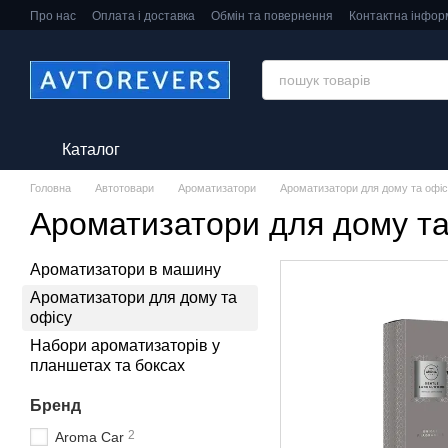
Перейти до основного контенту
Про нас
Оплата і доставка
Обмін та повернення
Контактна інфор
Каталог
Головна
Автотовари
Ароматизатори
Ароматизатори для дому та офі
Ароматизатори для дому та
Ароматизатори в машину
Ароматизатори для дому та
офісу
Набори ароматизаторів у
планшетах та боксах
Бренд
2
Aroma Car