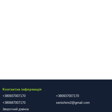
Контактна інформація
+380937007170
+380937007170
+380687007170
senishinn2@gmail.com
Зворотний дзвінок