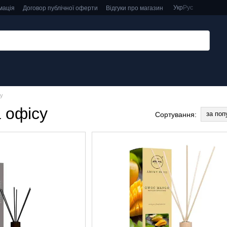
Укр
Рус
мація
Договор публічної оферти
Відгуки про магазин
су
 офісу
за поп
Сортування: