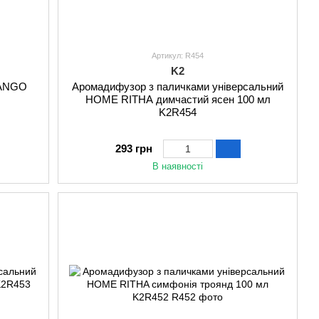
Артикул: R454
K2
MANGO
Аромадифузор з паличками універсальний
HOME RITHA димчастий ясен 100 мл
K2R454
293 грн
В наявності