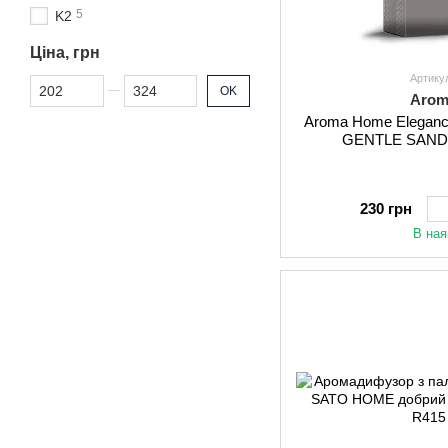
5
K2
Ціна, грн
Артику
Від Ціна, грн
До Ціна, грн
OK
Arom
Aroma Home Elegance
GENTLE SAND
230 грн
В ная