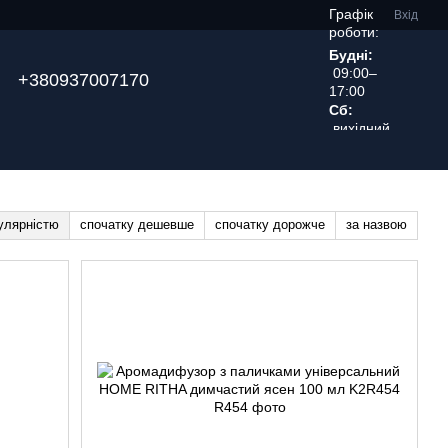
Графік
Вхід
роботи:
Будні:
09:00–
+380937007170
17:00
Сб:
вихідний
день
улярністю
спочатку дешевше
спочатку дорожче
за назвою