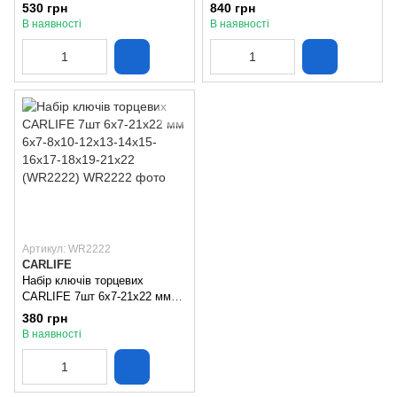
10-24 мм CR-V 10шт
Molder 3/8" 72Т CR-V 10-24 мм
530 грн
840 грн
(MT68110)
12шт (MT68812)
В наявності
В наявності
Артикул: WR2222
CARLIFE
Набір ключів торцевих
CARLIFE 7шт 6х7-21х22 мм
6х7-8х10-12х13-14х15-16х17-
380 грн
18х19-21х22 (WR2222)
В наявності