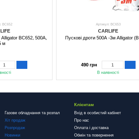
л: BC652
Артикул: BC653
LIFE
CARLIFE
Alligator BC652, 500А,
Пускові дроти 500A -3м Alligator (
5 м
490 грн
вності
В наявності
Клієнтам
Газове обладнання та розпал
Вхід в особистий кабінет
Хіт продаж
Про нас
Розпродаж
Оплата і доставка
Новинки
Обмін та повернення