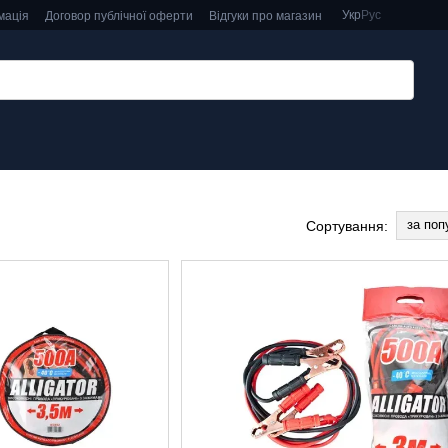
Укр
Рус
мація
Договор публічної оферти
Відгуки про магазин
за поп
Сортування: