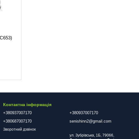
BC653)
Контактна інформація
+380937007170
+380937007170
+380687007170
senishinn2@gmail.com
Зворотний дзвінок
ул. Зубрівська, 1Б, 79066,