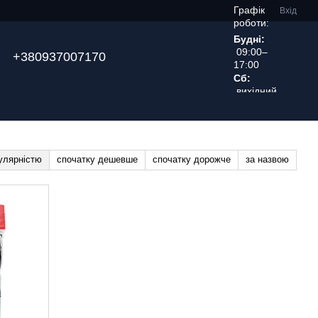
Графік
Вхід
роботи:
Будні:
09:00–
+380937007170
17:00
Сб:
вихідний
день
улярністю
спочатку дешевше
спочатку дорожче
за назвою