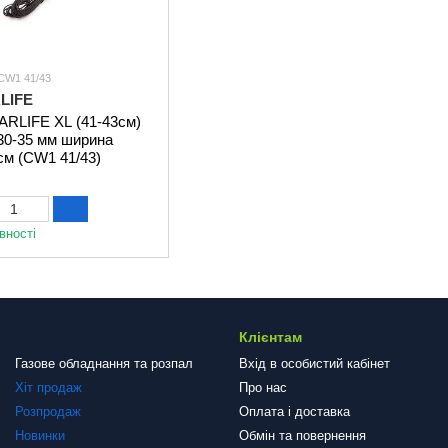
 CW1 41/43
LIFE
ARLIFE XL (41-43см)
30-35 мм ширина
см (CW1 41/43)
вності
Клієнтам
Газове обладнання та розпал
Вхід в особистий кабінет
Хіт продаж
Про нас
Розпродаж
Оплата і доставка
Новинки
Обмін та повернення