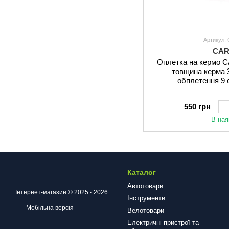
Артикул:
CAR
Оплетка на кермо C
товщина керма 
обплетення 9 
550 грн
В ная
Каталог
Автотовари
Інтернет-магазин © 2025 - 2026
Інструменти
Мобільна версія
Велотовари
Електричні пристрої та