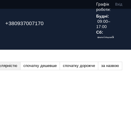
Графік
Вхід
роботи:
Будні:
09:00–
+380937007170
17:00
Сб:
вихідний
день
улярністю
спочатку дешевше
спочатку дорожче
за назвою