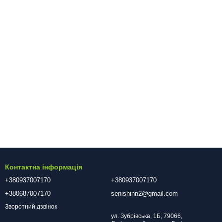
Контактна інформація
+380937007170
+380937007170
+380687007170
senishinn2@gmail.com
Зворотний дзвінок
ул. Зубрівська, 1Б, 79066,