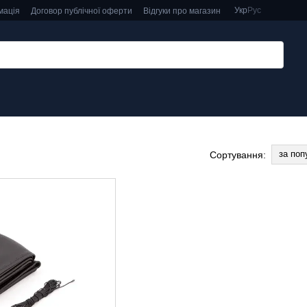
Укр
Рус
мація
Договор публічної оферти
Відгуки про магазин
за поп
Сортування: