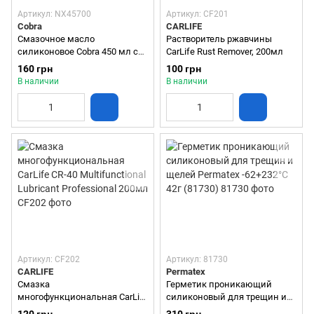
Артикул: NX45700
Артикул: CF201
Cobra
CARLIFE
Смазочное масло
Растворитель ржавчины
силиконовое Cobra 450 мл с
CarLife Rust Remover, 200мл
носиком (NX45700)
160 грн
100 грн
В наличии
В наличии
Артикул: CF202
Артикул: 81730
CARLIFE
Permatex
Смазка
Герметик проникающий
многофункциональная CarLife
силиконовый для трещин и
CR-40 Multifunctional Lubricant
щелей Permatex -62+232°C 42г