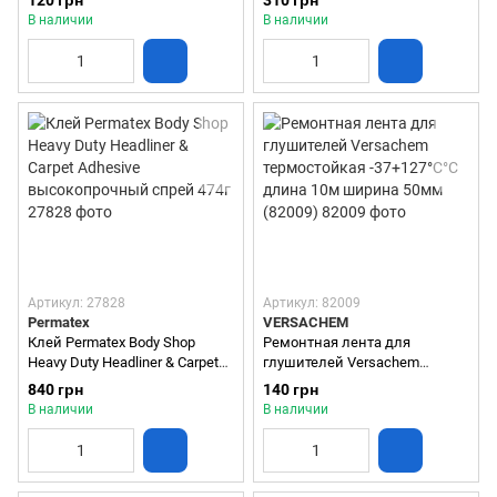
120 грн
310 грн
Professional 200мл
(81730)
В наличии
В наличии
Артикул: 27828
Артикул: 82009
Permatex
VERSACHEM
Клей Permatex Body Shop
Ремонтная лента для
Heavy Duty Headliner & Carpet
глушителей Versachem
Adhesive высокопрочный
термостойкая -37+127°C°C
840 грн
140 грн
спрей 474г
длина 10м ширина 50мм
В наличии
В наличии
(82009)