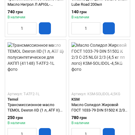
Масло Нигрол Л APIGL-
Lube Road 200мл
1SAE140 (10 л) (KSM-NIGROL-
740 грн
140 грн
L-10L)
В наличии
В наличии
Артикул: T-ATF2-1L
Артикул: KSM-SOLIDOL-4,5KG
Temol
KSM
Трансмиссионное масло
Масло Солидол Жировой
TEMOL Dexron IID (1 л, ATF II)
ГОСТ 1033-79 DIN 51502 K 2/3
полусинтетическое для АКПП
C-25 NLGI 2/3 (4,5 кг пп лого)
250 грн
780 грн
(41148)
В наличии
В наличии