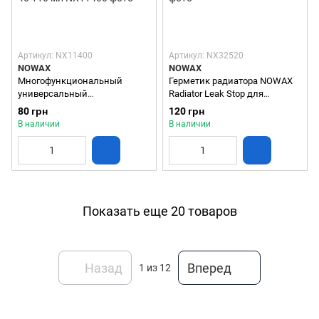
Артикул: NX11400
Артикул: NX32520
NOWAX
NOWAX
Многофункциональный
Герметик радиатора NOWAX
универсальный
Radiator Leak Stop для
проникающий спрей смазка
устранения течи (NX32520)
80 грн
120 грн
NOWAX COBRA NX-40 110 мл
325 мл
В наличии
В наличии
Показать еще 20 товаров
Назад
Вперед
1
из 12