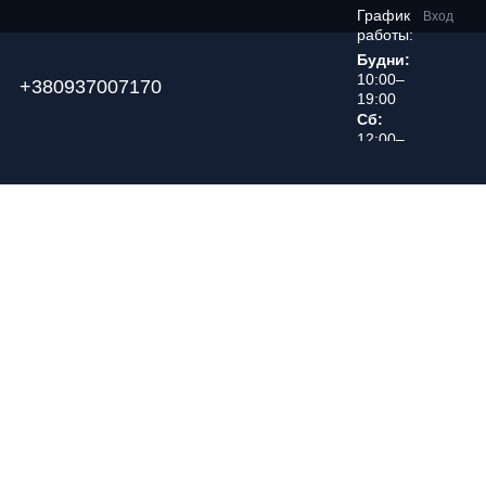
График
Вход
работы:
Будни:
10:00–
+380937007170
19:00
Сб:
12:00–
18:00