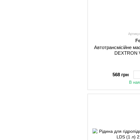
Артику
F
Автотрансмісійне ма
DEXTRON V
568 грн
В ная