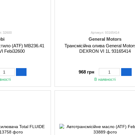
л: 32600
Артикул: 93165414
ebi
General Motors
стило (ATF) MB236.41
Трансмісійна олива General Motor
I Febi32600
DEXRON VI 1L 93165414
968 грн
вності
В наявності