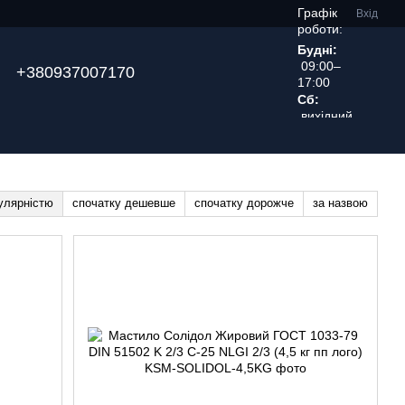
Графік
Вхід
роботи:
Будні:
09:00–
+380937007170
17:00
Сб:
вихідний
день
улярністю
спочатку дешевше
спочатку дорожче
за назвою