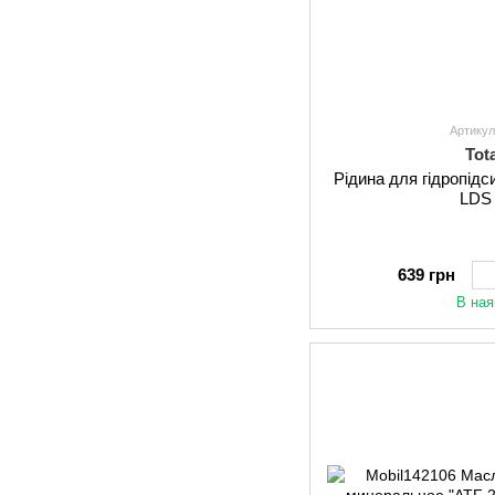
Артикул
Tota
Рідина для гідропід
LDS 
639 грн
В ная