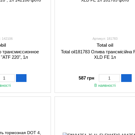
: 142106
Артикул: 181783
bil
Total oil
о трансмиссионное
Total oil181783 Олива трансмісійна
"ATF 220", 1л
XLD FE 1л
587 грн
вності
В наявності