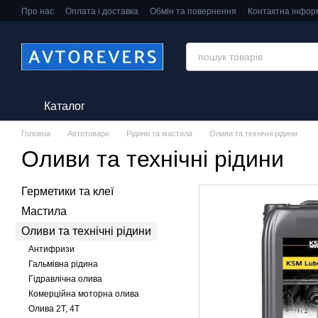
Перейти до основного контенту
Про нас
Оплата і доставка
Обмін та повернення
Контактна інфор
Каталог
Головна
Автотовари
Рідини та мастила
Оливи та технічні рідини
Оливи та технічні рідини
Герметики та клеї
Мастила
Оливи та технічні рідини
Антифризи
Гальмівна рідина
Гідравлічна олива
Комерційна моторна олива
Олива 2T, 4T