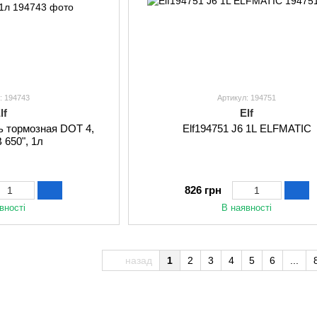
: 194743
Артикул: 194751
lf
Elf
ь тормозная DOT 4,
Elf194751 J6 1L ELFMATIC
 650", 1л
826 грн
вності
В наявності
назад
1
2
3
4
5
6
...