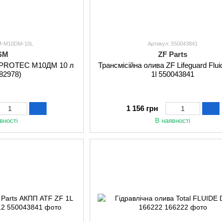
SM-M10DM-10L
Артикул: 550043841
SM
ZF Parts
 PROTEC М10ДМ 10 л
Трансмісійна олива ZF Lifeguard Flui
82978)
1l 550043841
1 156 грн
вності
В наявності