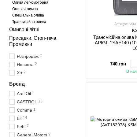
Олива легкомоторна
Омивачі зимові
Спеціальна олива
Трансмісійна олива
Артикул: KSM
Омивачі літні
K
Трансмісійна олива
Присадки, Стоп-теча,
APIGL-1SAE140 (10
Промивки
1
2
Розпродаж
740 грн
2
Новинка
В ная
2
Хіт
Бренд
1
Aral Oil
13
CASTROL
1
Comma
14
Elf
7
Febi
9
General Motors