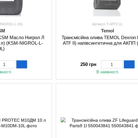
-NIGROL-L-10L
Артикул: T-ATF2-1L
SM
Temol
 KSM Масло Нигрол Л
Трансмісійна олива TEMOL Dexron II
 л) (KSM-NIGROL-L-
ATF II) напівсинтетична для АКПП 
0L)
250 грн
вності
В наявності