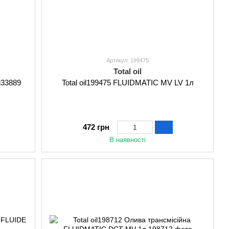
Артикул: 199475
Total oil
i33889
Total oil199475 FLUIDMATIC MV LV 1л
472 грн
В наявності