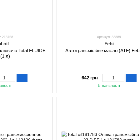
: 213758
Артикул: 33889
l oil
Febi
силювача Total FLUIDE
Автотрансмісійне масло (ATF) Feb
(1 л)
642 грн
вності
В наявності