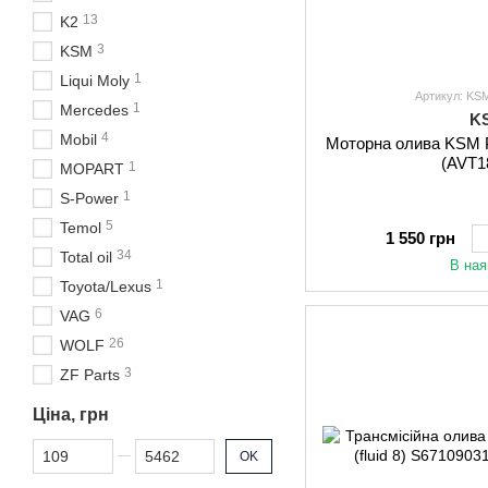
13
K2
3
KSM
1
Liqui Moly
Артикул: K
1
Mercedes
K
4
Mobil
Моторна олива KSM
(AVT1
1
MOPART
1
S-Power
5
Temol
1 550 грн
34
Total oil
В ная
1
Toyota/Lexus
6
VAG
26
WOLF
3
ZF Parts
Ціна, грн
Від Ціна, грн
До Ціна, грн
OK