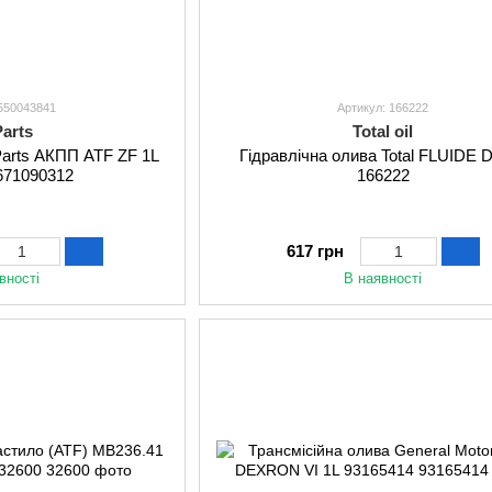
 550043841
Артикул: 166222
Parts
Total oil
Parts АКПП ATF ZF 1L
Гідравлічна олива Total FLUIDE 
 S671090312
166222
617 грн
вності
В наявності