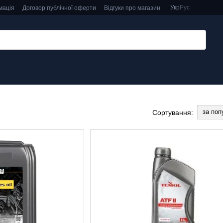
Укр
Рус
мація
Договор публічної оферти
Відгуки про магазин
за поп
Сортування: