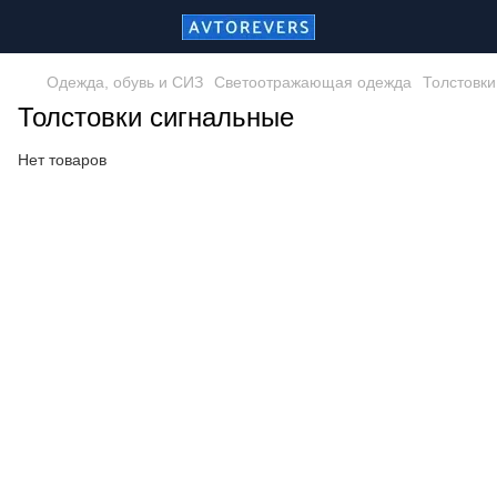
Одежда, обувь и СИЗ
Светоотражающая одежда
Толстовки
Толстовки сигнальные
Нет товаров