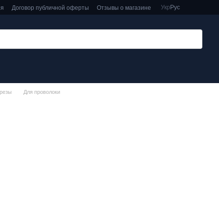
Укр
Рус
ия
Договор публичной оферты
Отзывы о магазине
орезы
Для проволоки