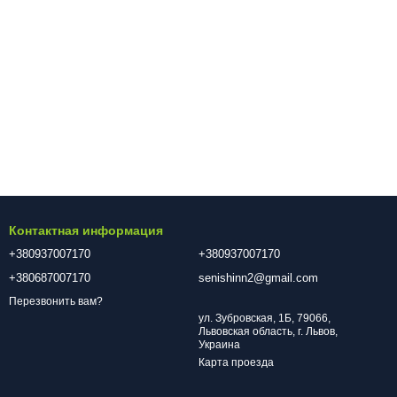
Контактная информация
+380937007170
+380937007170
+380687007170
senishinn2@gmail.com
Перезвонить вам?
ул. Зубровская, 1Б, 79066,
Львовская область, г. Львов,
Украина
Карта проезда