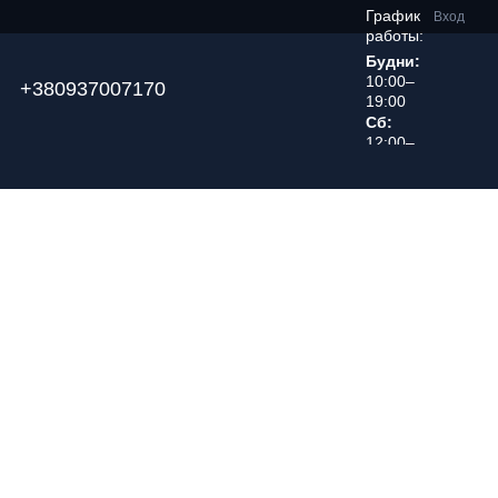
График
Вход
работы:
Будни:
10:00–
+380937007170
19:00
Сб:
12:00–
18:00