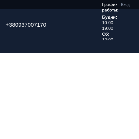
График
Вход
работы:
Будни:
10:00–
+380937007170
19:00
Сб:
12:00–
18:00