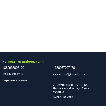
Контактная информация
+380937007170
+380937007170
+380687007170
senishinn2@gmail.com
Перезвонить вам?
ул. Зубровская, 1Б, 79066,
Львовская область, г. Львов,
Украина
Карта проезда