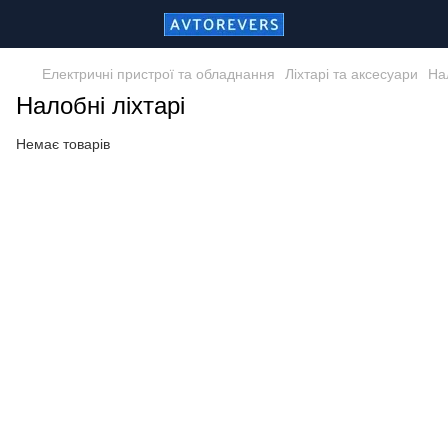
Електричні пристрої та обладнання
Ліхтарі та аксесуари
Нал
Налобні ліхтарі
Немає товарів