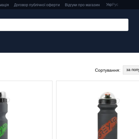
Укр
Рус
мація
Договор публічної оферти
Відгуки про магазин
за поп
Сортування: