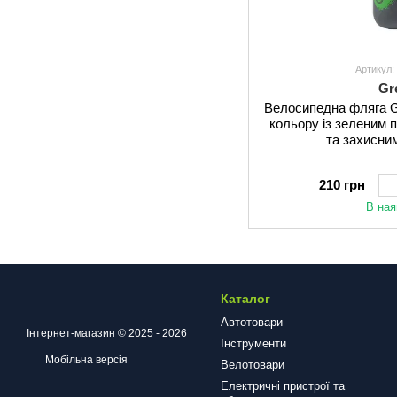
Артикул
Gr
Велосипедна фляга G
кольору із зеленим
та захисни
210 грн
В ная
Каталог
Автотовари
Інтернет-магазин © 2025 - 2026
Інструменти
Мобільна версія
Велотовари
Електричні пристрої та