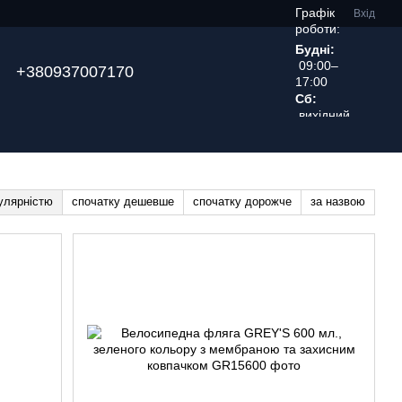
Графік
Вхід
роботи:
Будні:
09:00–
+380937007170
17:00
Сб:
вихідний
день
улярністю
спочатку дешевше
спочатку дорожче
за назвою