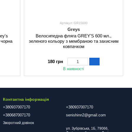
Артикул: GR15600
Greys
ey's
Велосипедна фляга GREY'S 600 мл.,
 чорна
зеленого кольору з мембраною та захисним
ковпачком
180 грн
В наявності
Контактна інформація
+380937007170
+380937007170
+380687007170
senishinn2@gmail.com
Зворотний дзвінок
ул. Зубрівська, 1Б, 79066,