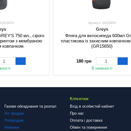
: GR15870
Артикул: GR15650
eys
Greys
REY'S 750 мл., сірого
Фляга для велосипеда 600мл Gr
 принтом з мембраною
пластикова із захисним ковпачком
м ковпачком
(GR15650)
180 грн
вності
В наявності
Клієнтам
Газове обладнання та розпал
Вхід в особистий кабінет
Хіт продаж
Про нас
Розпродаж
Оплата і доставка
Новинки
Обмін та повернення