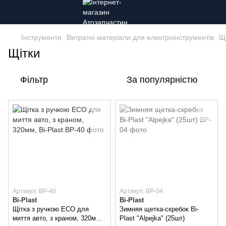
Інструменти
Витратні матеріали для електроінструментів
Щ
Щітки
Фільтр
За популярністю
Артикул: ВР-40
Артикул: BP-04
Bi-Plast
Bi-Plast
Щітка з ручкою ECO для
Зимняя щетка-скребок Bi-
миття авто, з краном, 320мм,
Plast "Alpejka" (25шт)