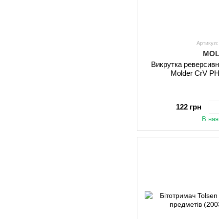
Артикул
MO
Викрутка реверсивн
Molder CrV P
122 грн
В ная