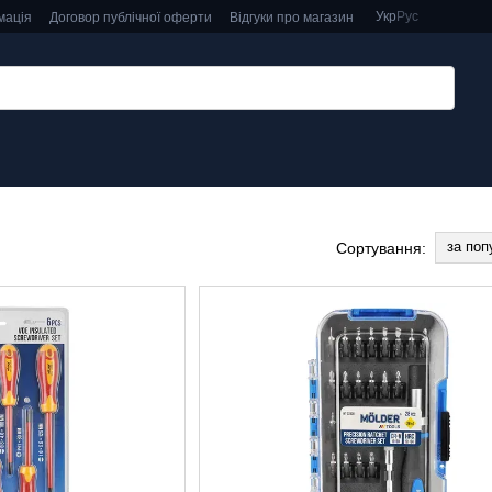
Укр
Рус
мація
Договор публічної оферти
Відгуки про магазин
за поп
Сортування: