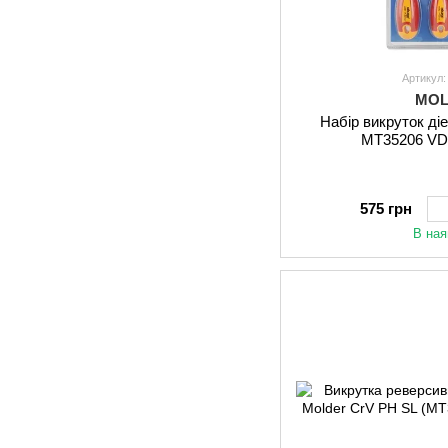
Артикул
MO
Набір викруток ді
MT35206 VD
575 грн
В ная