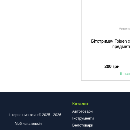
Артику
Бітотримач Tolsen 
предметі
200 грн
В ная
Каталог
Автотовари
Інтернет-магазин © 2025 - 2026
Інструменти
Мобільна версія
Велотовари