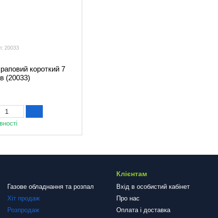
л: 20033
храповий короткий 7
в (20033)
вності
Клієнтам
Газове обладнання та розпал
Вхід в особистий кабінет
Хіт продаж
Про нас
Розпродаж
Оплата і доставка