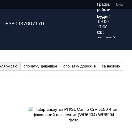
Графік
Вхід
роботи:
Будні:
09:00–
+380937007170
17:00
Сб:
вихідний
день
улярністю
спочатку дешевше
спочатку дорожче
за назвою