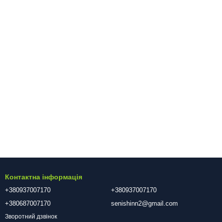
Контактна інформація
+380937007170
+380937007170
+380687007170
senishinn2@gmail.com
Зворотний дзвінок