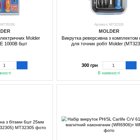
: MT35206
Артикул: MT32328
LDER
MOLDER
електричних Molder
Викрутка реверсивна з комплектом 
E 1000В 6шт
для точних робіт Molder (MT323
300 грн
вності
В наявності