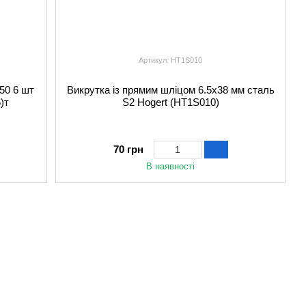
Артикул: HT1S010
150 6 шт
Викрутка із прямим шліцом 6.5x38 мм сталь
)т
S2 Hogert (HT1S010)
70 грн
В наявності