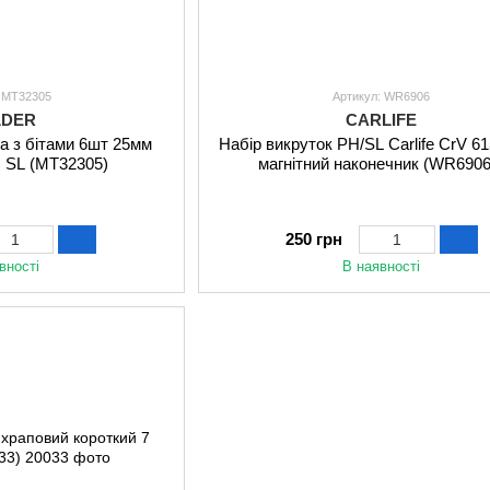
: MT32305
Артикул: WR6906
LDER
CARLIFE
а з бітами 6шт 25мм
Набір викруток PH/SL Carlife CrV 6
H SL (MT32305)
магнітний наконечник (WR6906
250 грн
вності
В наявності