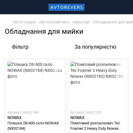
Автотовари
Автокосметика
Інвентар
Обладнання для ми
Обладнання для мийки
Фільтр
За популярністю
Артикул: NX02184
Артикул: NX02183
NOWAX
NOWAX
Пляшка 28/400 скло NOWAX
Помповий розпилювач Tec
(NX02184)
Foamer 2 Heavy Duty Nowax