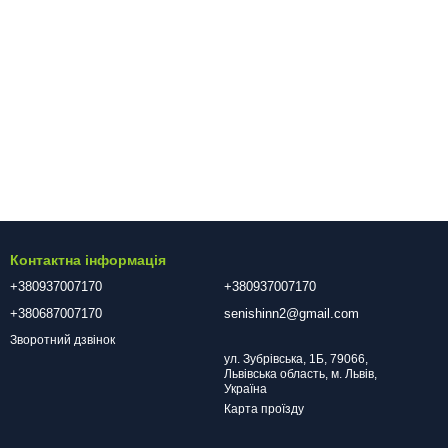
Контактна інформація
+380937007170
+380937007170
+380687007170
senishinn2@gmail.com
Зворотний дзвінок
ул. Зубрівська, 1Б, 79066,
Львівська область, м. Львів,
Україна
Карта проїзду