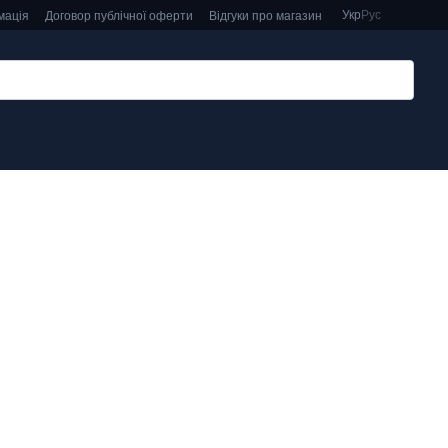
Укр
Рус
мація
Договор публічної оферти
Відгуки про магазин