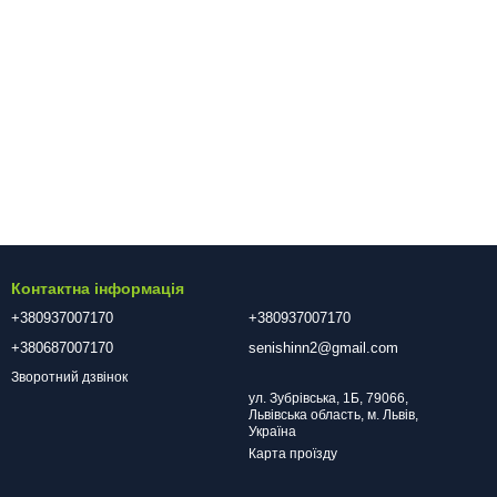
Контактна інформація
+380937007170
+380937007170
+380687007170
senishinn2@gmail.com
Зворотний дзвінок
ул. Зубрівська, 1Б, 79066,
Львівська область, м. Львів,
Україна
Карта проїзду