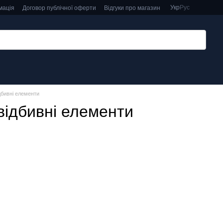
Укр
Рус
мація
Договор публічної оферти
Відгуки про магазин
дбивні елементи
відбивні елементи