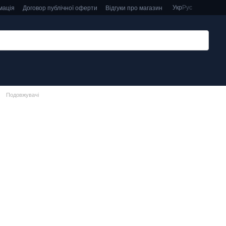
Укр
Рус
мація
Договор публічної оферти
Відгуки про магазин
Подовжувачі