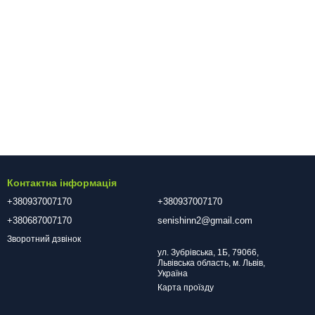
Контактна інформація
+380937007170
+380937007170
+380687007170
senishinn2@gmail.com
Зворотний дзвінок
ул. Зубрівська, 1Б, 79066,
Львівська область, м. Львів,
Україна
Карта проїзду