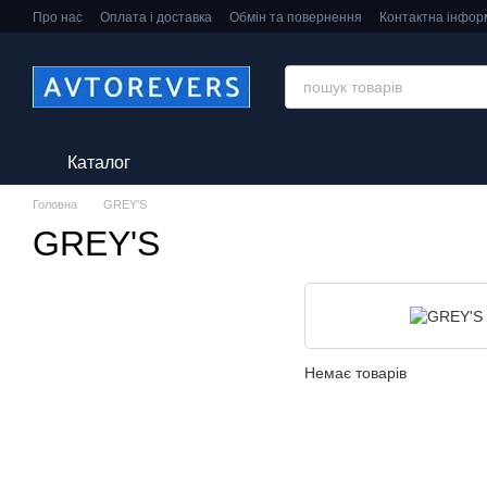
Перейти до основного контенту
Про нас
Оплата і доставка
Обмін та повернення
Контактна інфор
Каталог
Головна
GREY'S
GREY'S
Немає товарів