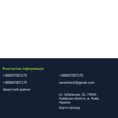
Контактна інформація
+380937007170
+380937007170
+380687007170
senishinn2@gmail.com
Зворотний дзвінок
ул. Зубрівська, 1Б, 79066,
Львівська область, м. Львів,
Україна
Карта проїзду