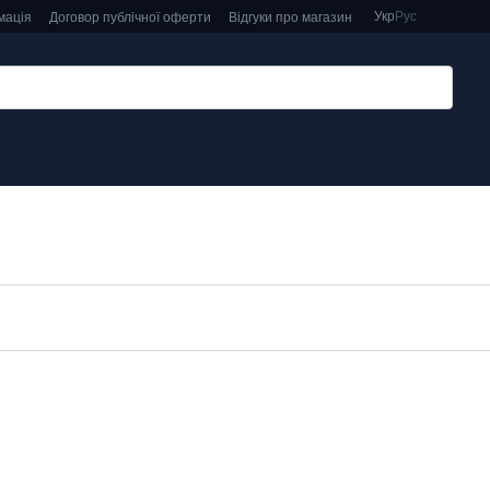
Укр
Рус
мація
Договор публічної оферти
Відгуки про магазин