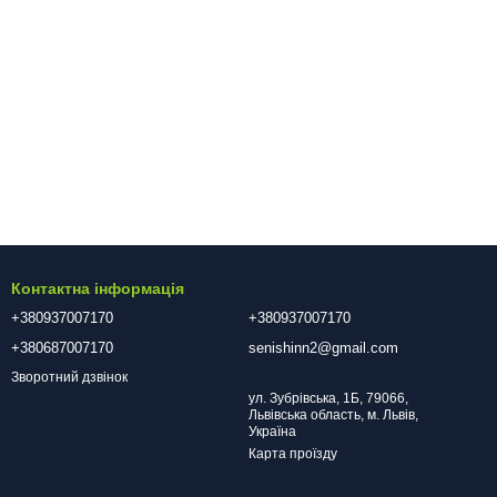
Контактна інформація
+380937007170
+380937007170
+380687007170
senishinn2@gmail.com
Зворотний дзвінок
ул. Зубрівська, 1Б, 79066,
Львівська область, м. Львів,
Україна
Карта проїзду