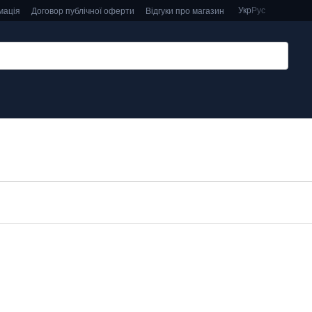
Укр
Рус
мація
Договор публічної оферти
Відгуки про магазин