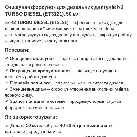
Очищувач форсунок для дизельних двигунів K2
TURBO DIESEL (ET3121), 50 мл
🚗
K2 TURBO DIESEL (ET3121)
– ефективна присадка для
очищення паливної системи дизельних двигунів. Вона
допомагає усунути відкладення у форсунках, покращує роботу
двигуна та знижує витрату пального.
Переваги:
✔
Очищення форсунок
– видаляє нагар, лакові відкладення
та відновлює розпил пального.
✔
Покращення продуктивності
– підвищує потужність і
плавність роботи двигуна.
✔
Економія пального
– сприяє зниженню витрати дизеля.
✔
Зменшення диму
– скорочує утворення вихлопних газів та
чорного диму.
✔
Захист паливної системи
– продовжує термін служби
форсунок і паливного насоса.
Як використовувати:
🔹 Додати
50 мл
засобу на
40-60 літрів дизельного
пального
перед заправкою.