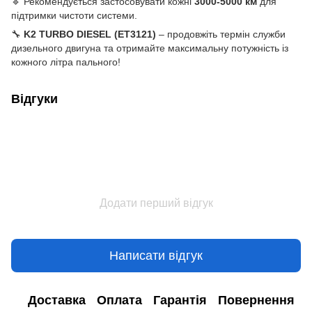
🔹 Рекомендується застосовувати кожні
3000-5000 км
для
підтримки чистоти системи.
🔧
K2 TURBO DIESEL (ET3121)
– продовжіть термін служби
дизельного двигуна та отримайте максимальну потужність із
кожного літра пального!
Відгуки
Додати перший відгук
Написати відгук
Доставка
Оплата
Гарантія
Повернення