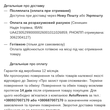
Детальніше про доставку
Післяплата (оплата при отриманні)
Доступна при доставці через
Нову Пошту
або
Укрпошту
.
Оплата на розрахунковий рахунок
(Сенишин
Надія Ігорівна, IBAN:
UA423052990000026001011026859, РНОКПП отримувача:
3062304127)
Готівкою
(тільки для самовивозу)
Оплата здійснюється готівкою на місці під час отримання
товару.
Детальніше про оплату
Гарантія від виробника 12 місяців.
Ми пропонуємо повернення та обмін товарів належної якості
відповідно до Закону «Про захист прав споживачів». Терміни
повернення та обміну: Повернення та обмін товару можливе
протягом
14 днів
після отримання товару покупцем. Для
цього необхідно зв'язатися з компанією
AvtoRevers
за тел.:
+380937007170 або +380687007170
із зазначенням номера
замовлення та причин повернення. Зворотня доставка товарів