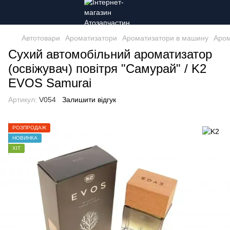
Автотовари
Ароматизатори
Ароматизатори в машину
Аром
Сухий автомобільний ароматизатор
(освіжувач) повітря "Самурай" / K2
EVOS Samurai
Артикул:
V054
Залишити відгук
РОЗПРОДАЖ
НОВИНКА
ХІТ