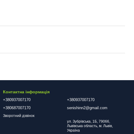
Контактна інформація
+380937007170
+380937007170
+380687007170
senishinn2@gmail.com
Зворотний дзвінок
ул. Зубрівська, 1Б, 79066,
Львівська область, м. Львів,
Україна