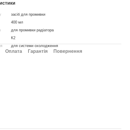
истики
у
засіб для промивки
400 мл
я
для промивки радіатора
К2
ня
для системи охолодження
Оплата
Гарантія
Повернення