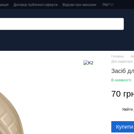
Укр
Рус
мація
Договор публічної оферти
Відгуки про магазин
Головна
А
Для радіатора
Засіб д
В наявності
70 гр
Увійти
%
Купити