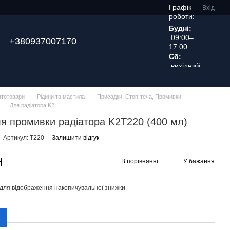
Графік
Вхід
роботи:
Будні:
09:00–
+380937007170
17:00
Сб:
вихідний
день
втотовари
Рідини та мастила
Присадки, Стоп-теча, Промивки
Для радіатора K2
ля промивки радіатора K2T220 (400 мл)
Артикул: T220
Залишити відгук
н
В порівнянні
У бажання
для відображення накопичувальної знижки