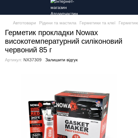
Автотовари
Рідини та мастила
Герметики та клеї
Герметик
Герметик прокладки Nowax
високотемпературний силіконовий
червоний 85 г
Артикул:
NX37309
Залишити відгук