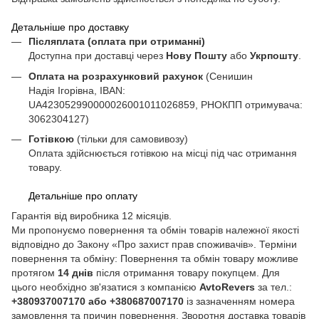
Детальніше про доставку
Післяплата (оплата при отриманні)
Доступна при доставці через
Нову Пошту
або
Укрпошту
.
Оплата на розрахунковий рахунок
(Сенишин
Надія Ігорівна, IBAN:
UA423052990000026001011026859, РНОКПП отримувача:
3062304127)
Готівкою
(тільки для самовивозу)
Оплата здійснюється готівкою на місці під час отримання
товару.
Детальніше про оплату
Гарантія від виробника 12 місяців.
Ми пропонуємо повернення та обмін товарів належної якості
відповідно до Закону «Про захист прав споживачів». Терміни
повернення та обміну: Повернення та обмін товару можливе
протягом
14 днів
після отримання товару покупцем. Для
цього необхідно зв'язатися з компанією
AvtoRevers
за тел.:
+380937007170 або +380687007170
із зазначенням номера
замовлення та причин повернення. Зворотня доставка товарів