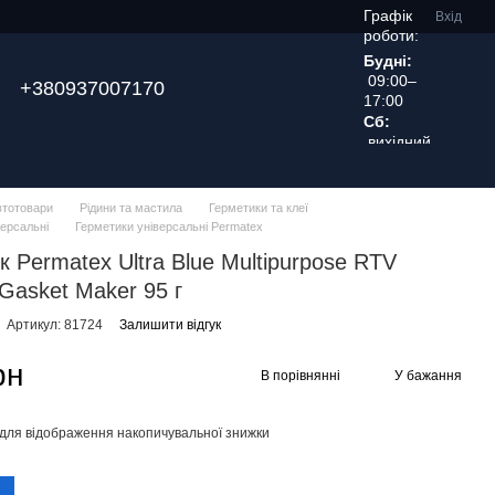
Графік
Вхід
роботи:
Будні:
09:00–
+380937007170
17:00
Сб:
вихідний
день
втотовари
Рідини та мастила
Герметики та клеї
версальні
Герметики універсальні Permatex
к Permatex Ultra Blue Multipurpose RTV
 Gasket Maker 95 г
Артикул: 81724
Залишити відгук
рн
В порівнянні
У бажання
для відображення накопичувальної знижки