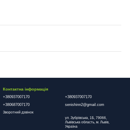
Контактна інформація
+380937007170
+380937007170
+380687007170
senishinn2@gmail.com
Зворотний дзвінок
ул. Зубрівська, 1Б, 79066,
Львівська область, м. Львів,
Україна