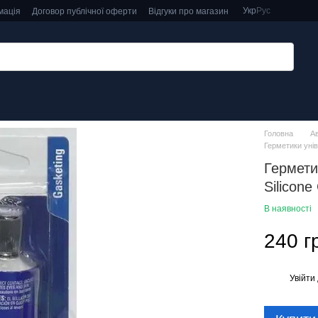
Укр
Рус
мація
Договор публічної оферти
Відгуки про магазин
Головна
А
Герметики уні
Гермети
Silicone
В наявності
240 г
Увійти
%