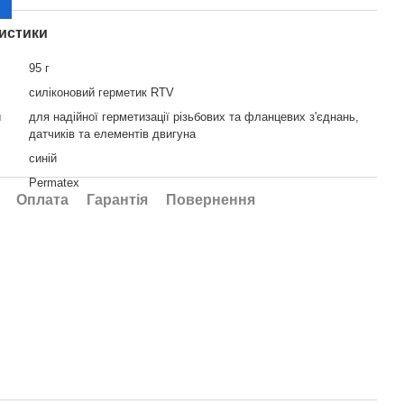
истики
95 г
силіконовий герметик RTV
я
для надійної герметизації різьбових та фланцевих з'єднань,
датчиків та елементів двигуна
синій
Permatex
Оплата
Гарантія
Повернення