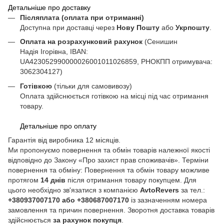
Детальніше про доставку
Післяплата (оплата при отриманні)
Доступна при доставці через
Нову Пошту
або
Укрпошту
.
Оплата на розрахунковий рахунок
(Сенишин
Надія Ігорівна, IBAN:
UA423052990000026001011026859, РНОКПП отримувача:
3062304127)
Готівкою
(тільки для самовивозу)
Оплата здійснюється готівкою на місці під час отримання
товару.
Детальніше про оплату
Гарантія від виробника 12 місяців.
Ми пропонуємо повернення та обмін товарів належної якості
відповідно до Закону «Про захист прав споживачів». Терміни
повернення та обміну: Повернення та обмін товару можливе
протягом
14 днів
після отримання товару покупцем. Для
цього необхідно зв'язатися з компанією
AvtoRevers
за тел.:
+380937007170 або +380687007170
із зазначенням номера
замовлення та причин повернення. Зворотня доставка товарів
здійснюється
за рахунок покупця
.