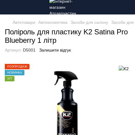
Автотовари
Автокосметика
Засоби для салону
Засоби для
Поліроль для пластику K2 Satina Pro
Blueberry 1 літр
Артикул:
D5001
Залишити відгук
РОЗПРОДАЖ
НОВИНКА
ХІТ