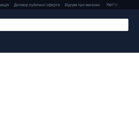
Укр
Рус
мація
Договор публічної оферти
Відгуки про магазин