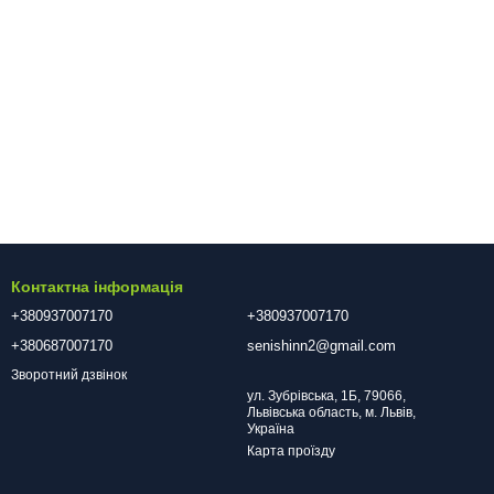
Контактна інформація
+380937007170
+380937007170
+380687007170
senishinn2@gmail.com
Зворотний дзвінок
ул. Зубрівська, 1Б, 79066,
Львівська область, м. Львів,
Україна
Карта проїзду