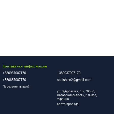
Контактная информация
+380937007170
+380937007170
+380687007170
senishinn2@gmail.com
Перезвонить вам?
ул. Зубровская, 1Б, 79066,
Львовская область, г. Львов,
Украина
Карта проезда