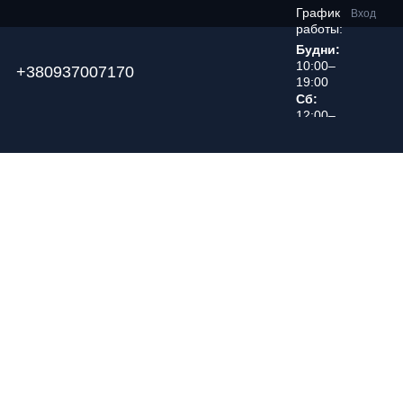
График
Вход
работы:
Будни:
10:00–
+380937007170
19:00
Сб:
12:00–
18:00