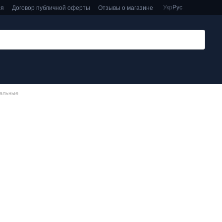
Укр
Рус
ия
Договор публичной оферты
Отзывы о магазине
нальные