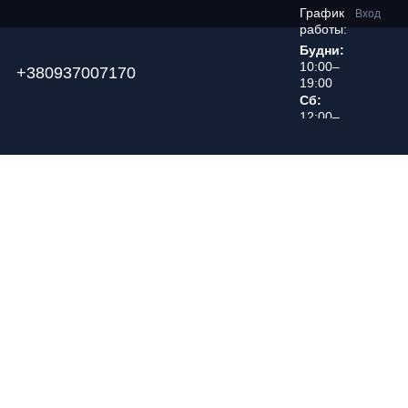
График
Вход
работы:
Будни:
10:00–
+380937007170
19:00
Сб:
12:00–
18:00