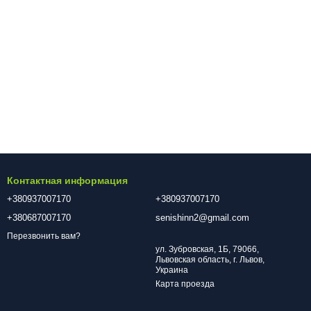
Контактная информация
+380937007170
+380937007170
+380687007170
senishinn2@gmail.com
Перезвонить вам?
ул. Зубровская, 1Б, 79066,
Львовская область, г. Львов,
Украина
Карта проезда