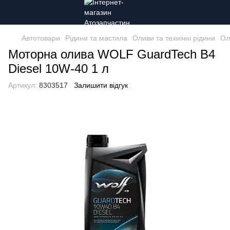
Автотовари
Рідини та мастила
Оливи та технічні рідини
Ол
Моторна олива WOLF GuardTech B4
Diesel 10W-40 1 л
Артикул:
8303517
Залишити відгук