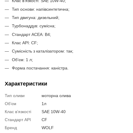
Клас в’язкості: SAE 10W-40;
Тип основи: напівсинтетична;
Тип двигуна: дизельний;
Турбонаддув: сумісна;
Стандарт ACEA: B4;
Клас API: CF;
Сумісність з каталізатором: так;
Об’єм: 1 л;
Форма постачання: каністра.
Характеристики
Тип оливи
моторна олива
Об’єм
1л
Клас в’язкості
SAE 10W-40
Стандарт API
CF
Бренд
WOLF