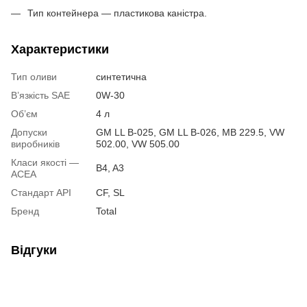
Тип контейнера — пластикова каністра.
Характеристики
Тип оливи
синтетична
В’язкість SAE
0W-30
Об’єм
4 л
Допуски
GM LL B-025, GM LL B-026, MB 229.5, VW
виробників
502.00, VW 505.00
Класи якості —
B4, A3
ACEA
Стандарт API
CF, SL
Бренд
Total
Відгуки