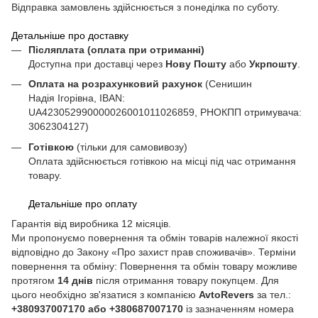
Відправка замовлень здійснюється з понеділка по суботу.
Детальніше про доставку
Післяплата (оплата при отриманні)
Доступна при доставці через
Нову Пошту
або
Укрпошту
.
Оплата на розрахунковий рахунок
(Сенишин
Надія Ігорівна, IBAN:
UA423052990000026001011026859, РНОКПП отримувача:
3062304127)
Готівкою
(тільки для самовивозу)
Оплата здійснюється готівкою на місці під час отримання
товару.
Детальніше про оплату
Гарантія від виробника 12 місяців.
Ми пропонуємо повернення та обмін товарів належної якості
відповідно до Закону «Про захист прав споживачів». Терміни
повернення та обміну: Повернення та обмін товару можливе
протягом
14 днів
після отримання товару покупцем. Для
цього необхідно зв'язатися з компанією
AvtoRevers
за тел.:
+380937007170 або +380687007170
із зазначенням номера