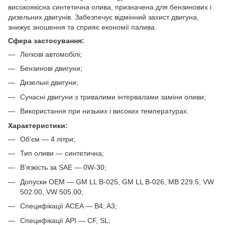
високоякісна синтетична олива, призначена для бензинових і
дизельних двигунів. Забезпечує відмінний захист двигуна,
знижує зношення та сприяє економії палива.
Сфера застосування:
Легкові автомобілі;
Бензинові двигуни;
Дизельні двигуни;
Сучасні двигуни з тривалими інтервалами заміни оливи;
Використання при низьких і високих температурах.
Характеристики:
Обʼєм — 4 літри;
Тип оливи — синтетична;
В’язкість за SAE — 0W-30;
Допуски OEM — GM LL B-025, GM LL B-026, MB 229.5, VW
502.00, VW 505.00;
Специфікації ACEA — B4, A3;
Специфікації API — CF, SL;