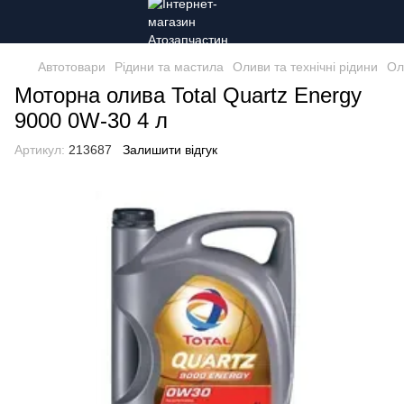
Автотовари
Рідини та мастила
Оливи та технічні рідини
Оли
Моторна олива Total Quartz Energy
9000 0W-30 4 л
Артикул:
213687
Залишити відгук